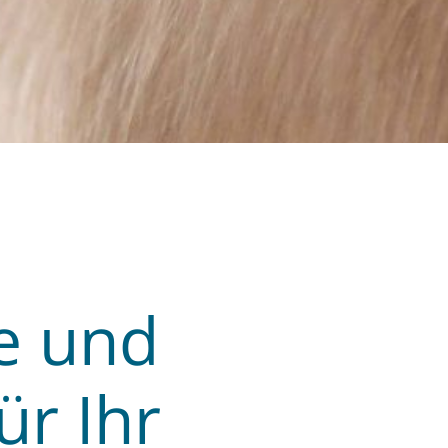
le und
ür Ihr