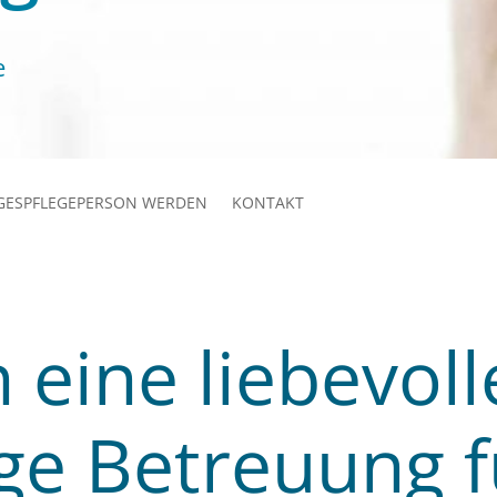
e
GESPFLEGEPERSON WERDEN
KONTAKT
 eine liebevol
ge Betreuung f