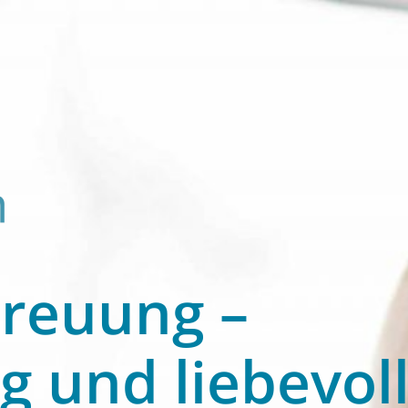
treuung –
g und liebevoll